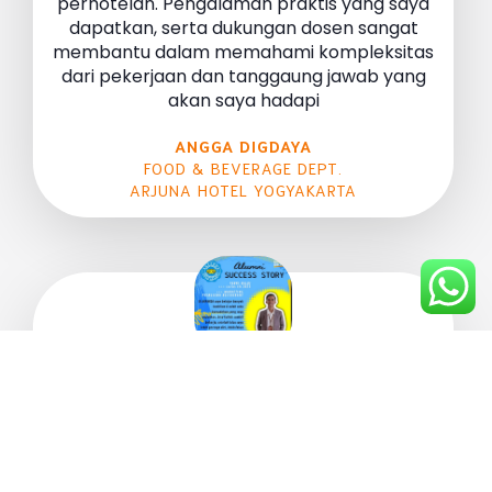
perhotelan. Pengalaman praktis yang saya
dapatkan, serta dukungan dosen sangat
membantu dalam memahami kompleksitas
dari pekerjaan dan tanggaung jawab yang
akan saya hadapi
ANGGA DIGDAYA
FOOD & BEVERAGE DEPT.
ARJUNA HOTEL YOGYAKARTA
Di Akparda saya belajar banyak keahlian.
Salah satu kemudahan yang saya dapatkan
adalah saya bisa kuliah sambil bekerja.
Setelah lulus, saya lebih percaya diri, dokus
bekerja dan berkarir.