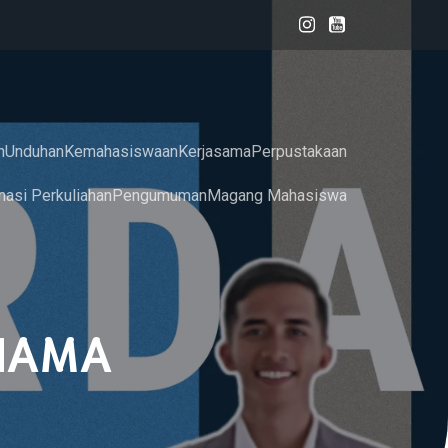
n
Unduhan
Kemahasiswaan
Kerjasama
Perpustakaan
masi Perkuliahan
Pengumuman
Magang Mahasiswa
DHAMA