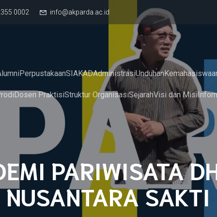
2355 0002
info@akparda.ac.id
Alumni
Perpustakaan
SIAKAD
Administrasi
Unduhan
Kemahasiswaa
rodi
Dosen Praktisi
Struktur Organisasi
Sejarah
Visi dan Misi
Infor
EMI PARIWISATA 
NUSANTARA SAKTI