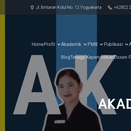
Jl. Bintaran Kidul No. 12 Yogyakarta
+62822 
Home
Profil
Akademik
PMB
Publikasi
Blog
Tenaga Kependidikan
Dosen P
AKAD