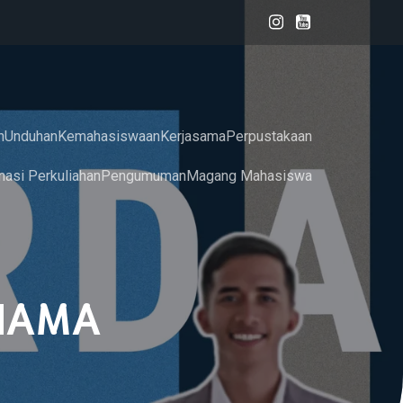
n
Unduhan
Kemahasiswaan
Kerjasama
Perpustakaan
masi Perkuliahan
Pengumuman
Magang Mahasiswa
DHAMA