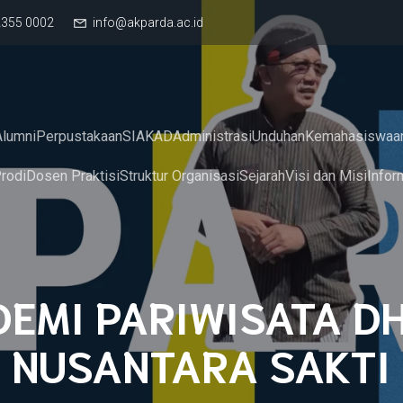
2355 0002
info@akparda.ac.id
Alumni
Perpustakaan
SIAKAD
Administrasi
Unduhan
Kemahasiswaa
rodi
Dosen Praktisi
Struktur Organisasi
Sejarah
Visi dan Misi
Infor
EMI PARIWISATA 
NUSANTARA SAKTI