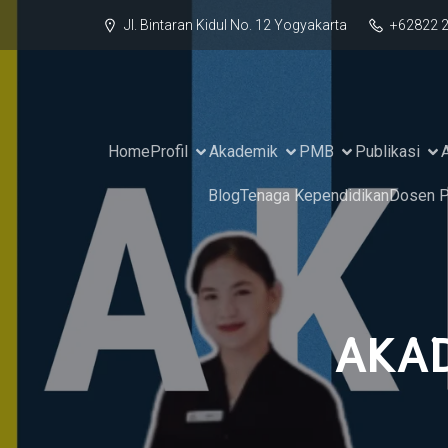
Jl. Bintaran Kidul No. 12 Yogyakarta
+62822 
Home
Profil
Akademik
PMB
Publikasi
Blog
Tenaga Kependidikan
Dosen P
AKAD